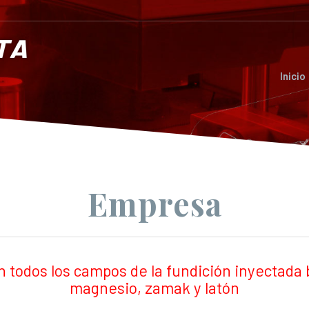
Inicio
Empresa
todos los campos de la fundición inyectada 
magnesio, zamak y latón