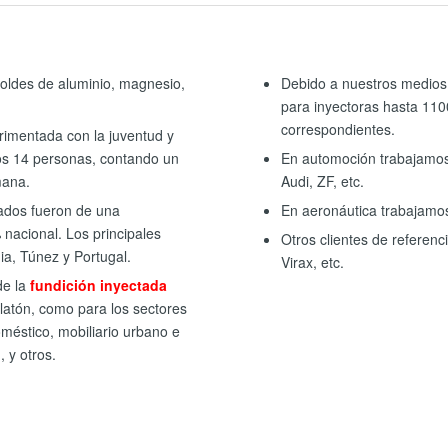
moldes de aluminio, magnesio,
Debido a nuestros medios
para inyectoras hasta 11
correspondientes.
rimentada con la juventud y
mos 14 personas, contando un
En automoción trabajamos
mana.
Audi, ZF, etc.
eados fueron de una
En aeronáutica trabajamo
nacional. Los principales
Otros clientes de referen
ia, Túnez y Portugal.
Virax, etc.
de la
fundición inyectada
latón, como para los sectores
méstico, mobiliario urbano e
, y otros.